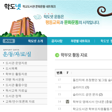
도서관 운영자료
도서목록
번호
F
학부모 활동자료
10분 독서운동
돌잔치에 초청했던 빛그림 슬
17
도서관 활용수업
슬라이드
(1)
16
독서교육 자료실
슬라이드 공연 문의
(2)
15
도서관 정책
교육/연수/토론회 자료
학부모 명예사서 안내문 (충렬
14
학교도서관 학부모자원활동가
13