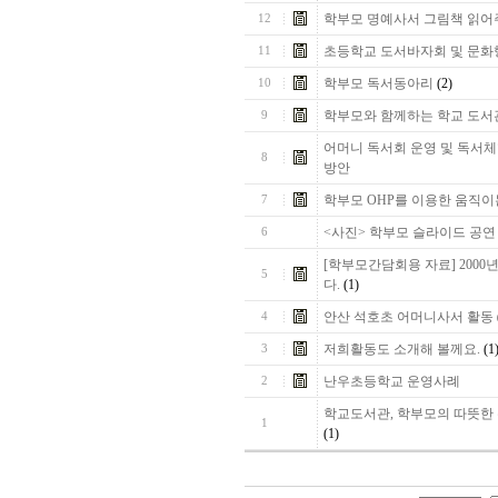
학부모 명예사서 그림책 읽어
12
초등학교 도서바자회 및 문화
11
학부모 독서동아리
(2)
10
학부모와 함께하는 학교 도서
9
어머니 독서회 운영 및 독서
8
방안
학부모 OHP를 이용한 움직이
7
<사진> 학부모 슬라이드 공연
6
[학부모간담회용 자료] 200
5
다.
(1)
안산 석호초 어머니사서 활동
4
저희활동도 소개해 볼께요.
(1
3
난우초등학교 운영사례
2
학교도서관, 학부모의 따뜻한
1
(1)