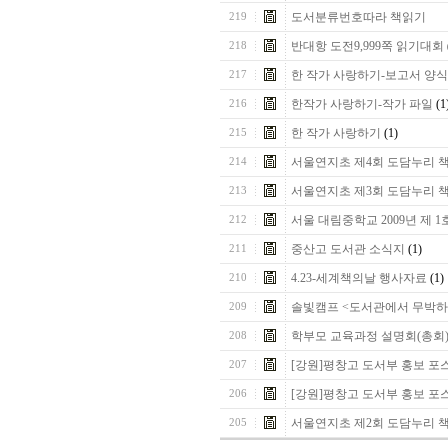
도서분류번호따라 책읽기
219
반대항 도전9,999쪽 읽기대회
218
한 작가 사랑하기-보고서 양식
217
한작가 사랑하기-작가 파일
(1
216
한 작가 사랑하기
(1)
215
서울연지초 제4회 도담누리 
214
서울연지초 제3회 도담누리 
213
서울 대림중학교 2009년 제 
212
중산고 도서관 소식지
(1)
211
4.23-세계책의날 행사자료
(1)
210
솔빛캠프 <도서관에서 무박하
209
학부모 교육과정 설명회(총회
208
[강원]평창고 도서부 홍보 포
207
[강원]평창고 도서부 홍보 포
206
서울연지초 제2회 도담누리 
205