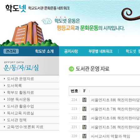
도서관 운영자료
도서목록
번호
F
학부모 활동자료
10분 독서운동
서울연지초 8회 책잔치한마
224
도서관 활용수업
서울연지초 7회 책잔치한마당
223
독서교육 자료실
서울연지초 6회 책잔치한마당
222
도서관 정책
교육/연수/토론회 자료
서울연지초 5회 책잔치한마
221
사서교사의 역할과 책임
220