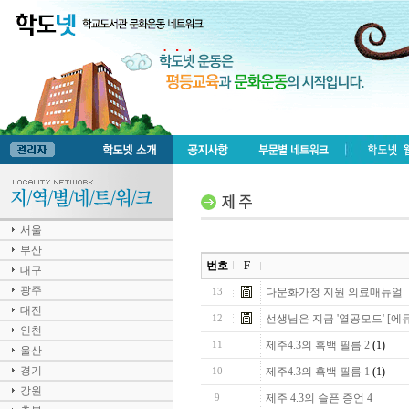
서울
부산
번호
F
대구
광주
다문화가정 지원 의료매뉴얼
13
대전
선생님은 지금 '열공모드' [에듀니
12
인천
제주4.3의 흑백 필름 2
(1)
11
울산
경기
제주4.3의 흑백 필름 1
(1)
10
강원
제주 4.3의 슬픈 증언 4
9