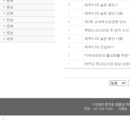
충북
제주4.3의 슬픈 증언 3
8
충남
전북
제주4.3의 슬픈 증언 2
(1)
7
전남
제2회 교내독서강연회 안내
6
경북
책읽는교사모임 첫 강의 소식
5
경남
제주4.3의 슬픈 증언 1
(1)
제주
4
제주4.3의 진실캐기
3
지역네트워크 활성화를 위한 
2
제주도 학교도서관 담당 선생님
1
.