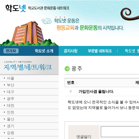
서울
번호
제
부산
가입인사겸 올립니다.
대구
8
광주
학도넷에 오니 전국적인 소식을 볼 수 있어서
대전
도 없었는데 지역별로 들어가서 보니 동문의
인천
울산
경기
강원
댓글달기