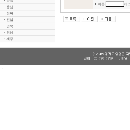
충북
이름
패
충남
전북
전남
경북
경남
제주
.