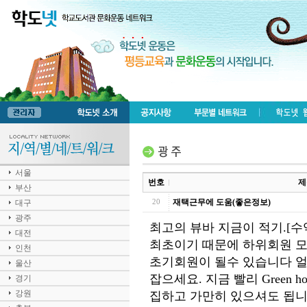
서울
번호
제
부산
재택근무에 도움(좋은정보)
대구
20
광주
최고의 뷰바 지금이 적기.[
대전
최초이기 때문에 하위회원 모
인천
초기회원이 될수 있습니다 얼
울산
잡으세요. 지금 빨리 Green 
경기
강원
집하고 가만히 있으셔도 됩니